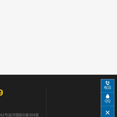
电话
9
QQ
2号远洋国际D座304室