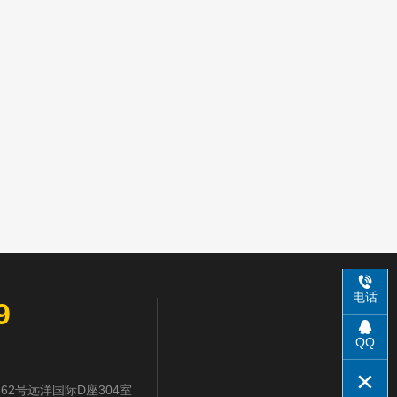
电话
9
QQ
2号远洋国际D座304室