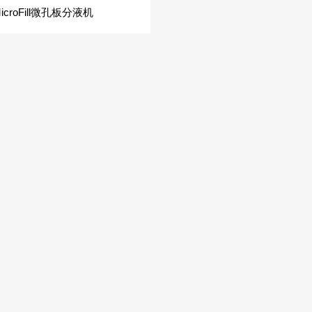
icroFill微孔板分液机
MORE