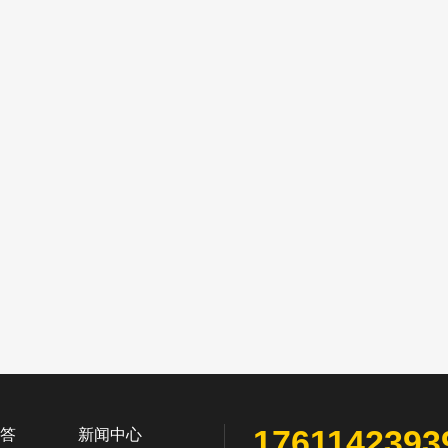
1761142393
答
新闻中心